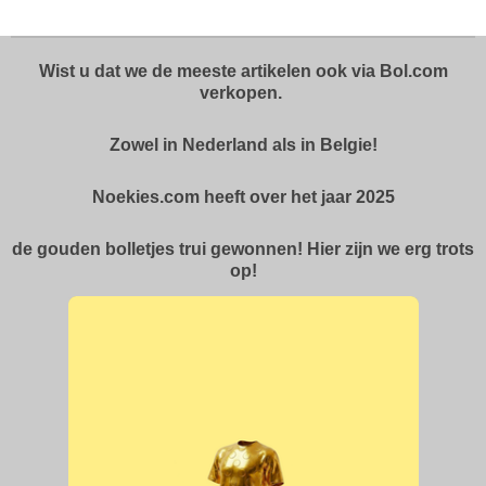
e
l
r
e
n
e
n
Wist u dat we de meeste artikelen ook via Bol.com
verkopen.
Zowel in Nederland als in Belgie!
Noekies.com heeft over het jaar 2025
de gouden bolletjes trui gewonnen! Hier zijn we erg trots
op!