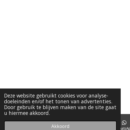
1
4
s
t
e
r
r
e
n
Deze website gebruikt cookies voor analyse-
doeleinden en/of het tonen van advertenties.
Door gebruik te blijven maken van de site gaat
u hiermee akkoord.
Akkoord
E-mailadres
Kaart
Facebook
WhatsA