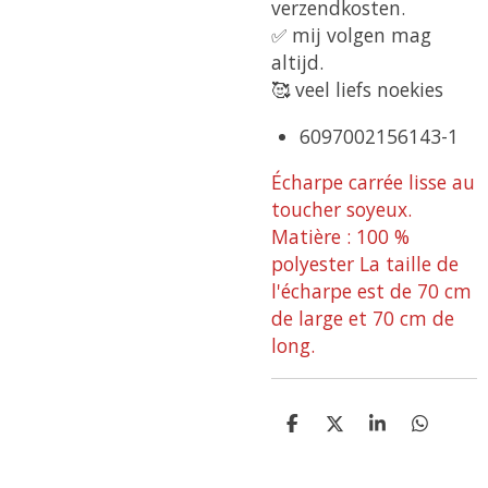
verzendkosten.
✅ mij volgen mag
altijd.
🥰 veel liefs noekies
6097002156143-1
Écharpe carrée lisse au
toucher soyeux.
Matière : 100 %
polyester La taille de
l'écharpe est de 70 cm
de large et 70 cm de
long.
D
D
S
D
e
e
h
e
l
e
a
l