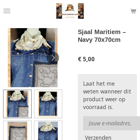
Ga
direct
naar
de
Sjaal Maritiem –
hoofdinhoud
Navy 70x70cm
€ 5,00
Laat het me
weten wanneer dit
product weer op
voorraad is.
Verzenden