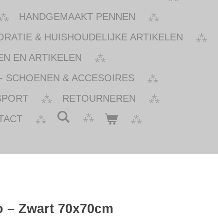
HANDGEMAAKT PENNEN
ATIE & HUISHOUDELIJKE ARTIKELEN
N EN ARTIKELEN
- SCHOENEN & ACCESOIRES
SPORT
RETOURNEREN
TACT
o – Zwart 70x70cm