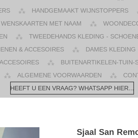
ERS
HANDGEMAAKT WIJNSTOPPERS
WENSKAARTEN MET NAAM
WOONDECOR
EN
TWEEDEHANDS KLEDING - SCHOENE
OENEN & ACCESOIRES
DAMES KLEDING 
 ACCESOIRES
BUITENARTIKELEN-TUIN-
ALGEMENE VOORWAARDEN
CON
HEEFT U EEN VRAAG? WHATSAPP HIER...
Sjaal San Rem