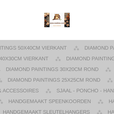
NTINGS 50X40CM VIERKANT
DIAMOND P
40X30CM VIERKANT
DIAMOND PAINTIN
DIAMOND PAINTINGS 30X20CM ROND
DIAMOND PAINTINGS 25X25CM ROND
& ACCESSOIRES
SJAAL - PONCHO - HA
HANDGEMAAKT SPEENKOORDEN
H
HANDGEMAAKT SLEUTELHANGERS
H