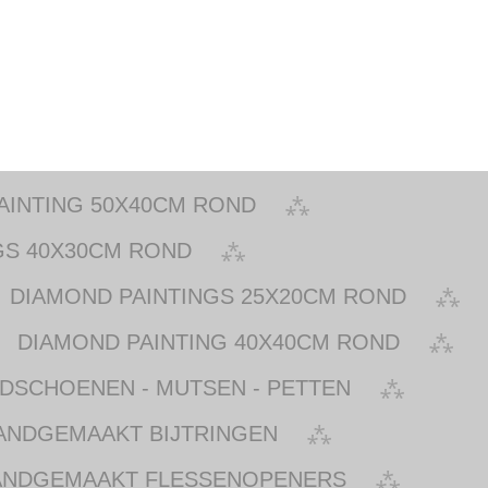
AINTING 50X40CM ROND
GS 40X30CM ROND
DIAMOND PAINTINGS 25X20CM ROND
DIAMOND PAINTING 40X40CM ROND
NDSCHOENEN - MUTSEN - PETTEN
ANDGEMAAKT BIJTRINGEN
ANDGEMAAKT FLESSENOPENERS