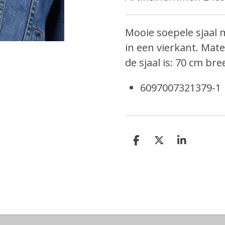
Mooie soepele sjaal me
in een vierkant. Mat
de sjaal is: 70 cm br
6097007321379-1
D
D
S
e
e
h
l
e
a
e
l
r
n
e