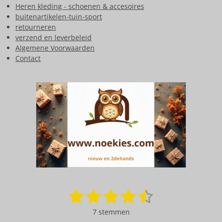
Heren kleding - schoenen & accesoires
buitenartikelen-tuin-sport
retourneren
verzend en leverbeleid
Algemene Voorwaarden
Contact
1
2
3
4
5
S
R
t
a
s
s
s
s
s
e
7 stemmen
t
m