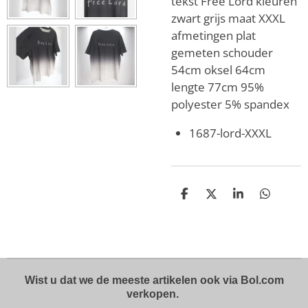
tekst Free Lord kleuren
zwart grijs maat XXXL
afmetingen plat
gemeten schouder
54cm oksel 64cm
lengte 77cm 95%
polyester 5% spandex
1687-lord-XXXL
D
D
S
D
e
e
h
e
l
e
a
l
e
l
r
e
n
e
n
Wist u dat we de meeste artikelen ook via Bol.com
verkopen.