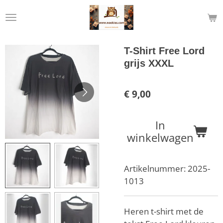
Ga
direct
naar
de
T-Shirt Free Lord
hoofdinhoud
grijs XXXL
€ 9,00
In
winkelwagen
Artikelnummer:
2025-
1013
Heren t-shirt met de