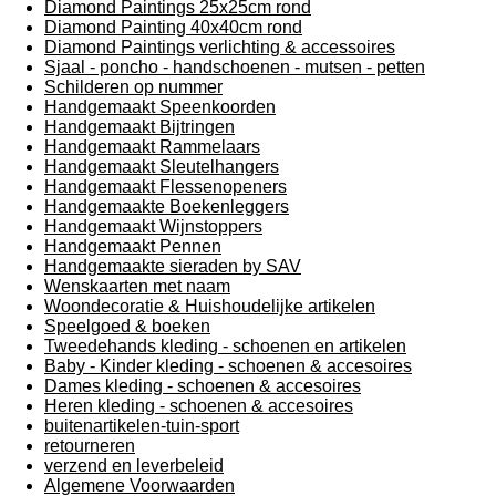
Diamond Paintings 25x25cm rond
Diamond Painting 40x40cm rond
Diamond Paintings verlichting & accessoires
Sjaal - poncho - handschoenen - mutsen - petten
Schilderen op nummer
Handgemaakt Speenkoorden
Handgemaakt Bijtringen
Handgemaakt Rammelaars
Handgemaakt Sleutelhangers
Handgemaakt Flessenopeners
Handgemaakte Boekenleggers
Handgemaakt Wijnstoppers
Handgemaakt Pennen
Handgemaakte sieraden by SAV
Wenskaarten met naam
Woondecoratie & Huishoudelijke artikelen
Speelgoed & boeken
Tweedehands kleding - schoenen en artikelen
Baby - Kinder kleding - schoenen & accesoires
Dames kleding - schoenen & accesoires
Heren kleding - schoenen & accesoires
buitenartikelen-tuin-sport
retourneren
verzend en leverbeleid
Algemene Voorwaarden