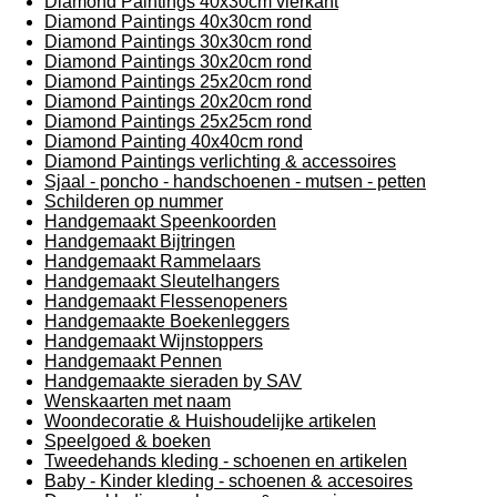
Diamond Paintings 40x30cm vierkant
Diamond Paintings 40x30cm rond
Diamond Paintings 30x30cm rond
Diamond Paintings 30x20cm rond
Diamond Paintings 25x20cm rond
Diamond Paintings 20x20cm rond
Diamond Paintings 25x25cm rond
Diamond Painting 40x40cm rond
Diamond Paintings verlichting & accessoires
Sjaal - poncho - handschoenen - mutsen - petten
Schilderen op nummer
Handgemaakt Speenkoorden
Handgemaakt Bijtringen
Handgemaakt Rammelaars
Handgemaakt Sleutelhangers
Handgemaakt Flessenopeners
Handgemaakte Boekenleggers
Handgemaakt Wijnstoppers
Handgemaakt Pennen
Handgemaakte sieraden by SAV
Wenskaarten met naam
Woondecoratie & Huishoudelijke artikelen
Speelgoed & boeken
Tweedehands kleding - schoenen en artikelen
Baby - Kinder kleding - schoenen & accesoires