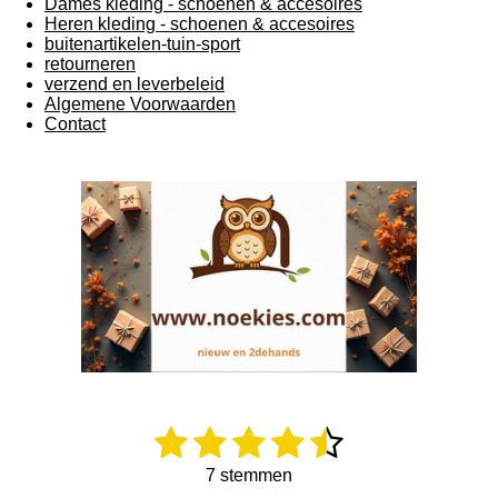
Dames kleding - schoenen & accesoires
Heren kleding - schoenen & accesoires
buitenartikelen-tuin-sport
retourneren
verzend en leverbeleid
Algemene Voorwaarden
Contact
1
2
3
4
5
R
S
a
t
s
s
s
s
s
t
e
7 stemmen
i
m