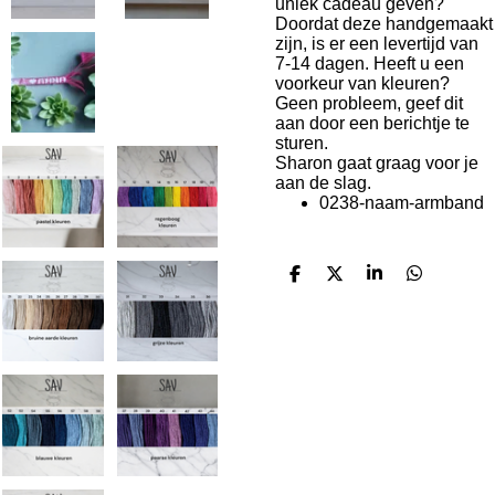
uniek cadeau geven?
Doordat deze handgemaakt
zijn, is er een levertijd van
7-14 dagen. Heeft u een
voorkeur van kleuren?
Geen probleem, geef dit
aan door een berichtje te
sturen.
Sharon gaat graag voor je
aan de slag.
0238-naam-armband
D
D
S
D
e
e
h
e
l
e
a
l
e
l
r
e
n
e
n