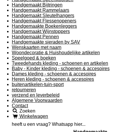
Handgemaakt Bijtringen
Handgemaakt Rammelaars
Handgemaakt Sleutelhangers
Handgemaakt Flessenopeners
Handgemaakte Boekenleggers
Handgemaakt Wijnstoppers
Handgemaakt Pennen
Handgemaakte sieraden by SAV
Wenskaarten met naam
Woondecoratie & Huishoudelijke artikelen
Speelgoed & boeken
Tweedehands kleding - schoenen en artikelen
Baby - Kinder kleding - schoenen & accesoires
Dames kleding - schoenen & accesoires
Heren kleding - schoenen & accesoires
buitenartikelen-tuin-sport
retourneren
verzend en leverbeleid
Algemene Voorwaarden
Contact
Zoeken
Winkelwagen
heeft u een vraag? Whatsapp hier...
Handgemaakte