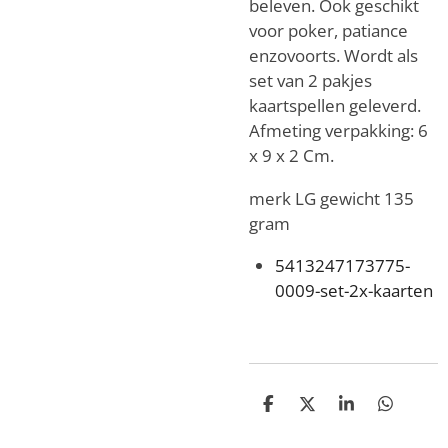
beleven. Ook geschikt
voor poker, patiance
enzovoorts. Wordt als
set van 2 pakjes
kaartspellen geleverd.
Afmeting verpakking: 6
x 9 x 2 Cm.
merk LG gewicht 135
gram
5413247173775-
0009-set-2x-kaarten
D
D
S
D
e
e
h
e