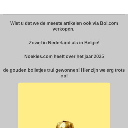
l
e
a
l
e
l
r
e
n
e
n
Wist u dat we de meeste artikelen ook via Bol.com
verkopen.
Zowel in Nederland als in Belgie!
Noekies.com heeft over het jaar 2025
de gouden bolletjes trui gewonnen! Hier zijn we erg trots
op!