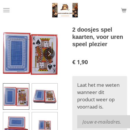
Ga
direct
naar
de
2 doosjes spel
hoofdinhoud
kaarten, voor uren
speel plezier
€ 1,90
Laat het me weten
wanneer dit
product weer op
voorraad is.