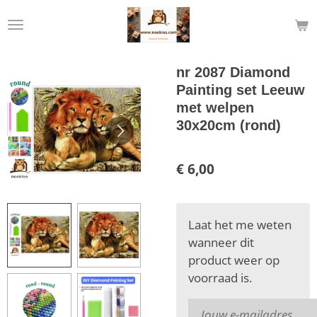
Ga
direct
naar
de
nr 2087 Diamond
hoofdinhoud
Painting set Leeuw
met welpen
30x20cm (rond)
€ 6,00
Laat het me weten
wanneer dit
product weer op
voorraad is.