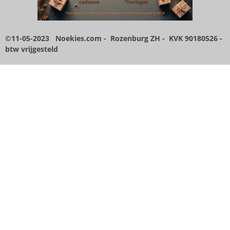
n
n
n
n
8
5
7
1
©11-05-2023 Noekies.com - Rozenburg ZH - KVK 90180526
-
4
btw vrijgesteld
2
8
5
7
1
4
s
t
e
r
r
e
n