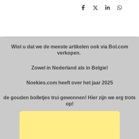
D
D
S
D
e
e
h
e
l
e
a
l
e
l
r
e
n
e
n
Wist u dat we de meeste artikelen ook via Bol.com
verkopen.
Zowel in Nederland als in Belgie!
Noekies.com heeft over het jaar 2025
de gouden bolletjes trui gewonnen! Hier zijn we erg trots
op!