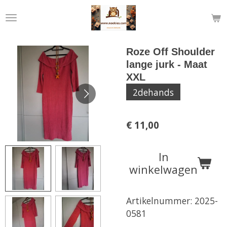
Ga
direct
naar
de
Roze Off Shoulder
hoofdinhoud
lange jurk - Maat
XXL
2dehands
€ 11,00
In
winkelwagen
Artikelnummer:
2025-
0581