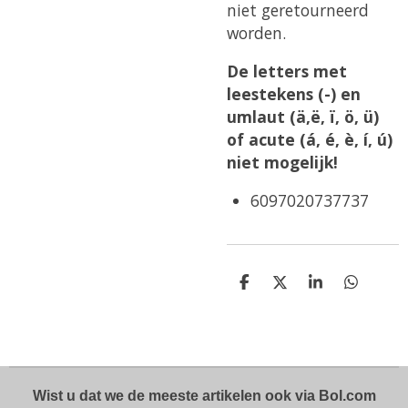
niet geretourneerd
worden.
De letters met
leestekens (-) en
umlaut (ä,ë, ï, ö, ü)
of acute (á, é, è, í, ú)
niet mogelijk!
6097020737737
D
D
S
D
e
e
h
e
l
e
a
l
e
l
r
e
n
e
n
Wist u dat we de meeste artikelen ook via Bol.com