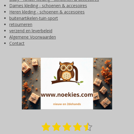
Dames kleding - schoenen & accesoires
Heren kleding - schoenen & accesoires
buitenartikelen-tuin-sport
retourneren
verzend en leverbeleid
Algemene Voorwaarden
Contact
1
2
3
4
5
S
R
t
a