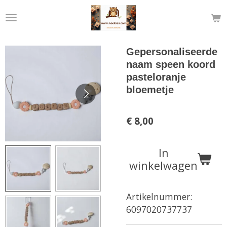
Ga
direct
naar
de
Gepersonaliseerde
hoofdinhoud
naam speen koord
pasteloranje
bloemetje
€ 8,00
In
winkelwagen
Artikelnummer:
6097020737737