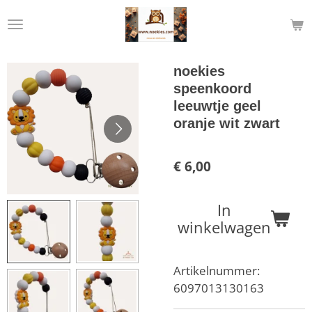
Ga
direct
naar
de
noekies
hoofdinhoud
speenkoord
leeuwtje geel
oranje wit zwart
€ 6,00
In
winkelwagen
Artikelnummer:
6097013130163