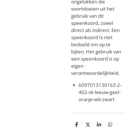
ongelukken die
voortvloeien uit het
gebruik van dit
speenkoord, zowel
direct als indirect. Een
speenkoord Is niet
bedoeld om op te
bijten. Het gebruik van
een speenkoord is op
eigen
verantwoordelijkheid.
6097013130163-2-
402-sk-leeuw-geel-
oranje-wit-zwart
D
D
S
D