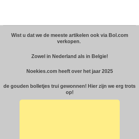
e
e
h
e
l
e
a
l
e
l
r
e
n
e
n
Wist u dat we de meeste artikelen ook via Bol.com
verkopen.
Zowel in Nederland als in Belgie!
Noekies.com heeft over het jaar 2025
de gouden bolletjes trui gewonnen! Hier zijn we erg trots
op!