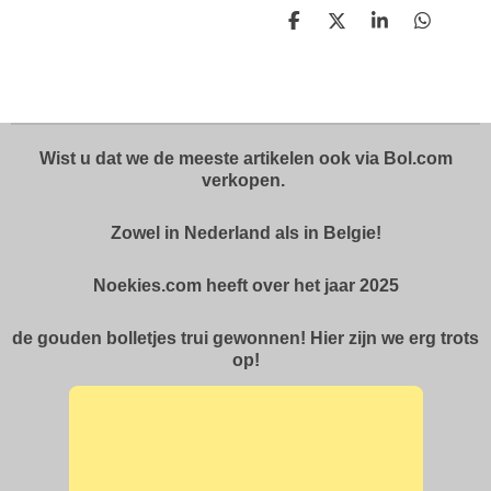
D
D
S
D
e
e
h
e
l
e
a
l
e
l
r
e
n
e
n
Wist u dat we de meeste artikelen ook via Bol.com
verkopen.
Zowel in Nederland als in Belgie!
Noekies.com heeft over het jaar 2025
de gouden bolletjes trui gewonnen! Hier zijn we erg trots
op!