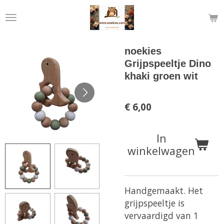
Ga
direct
naar
de
noekies
hoofdinhoud
Grijpspeeltje Dino
khaki groen wit
€ 6,00
In
winkelwagen
Handgemaakt. Het
grijpspeeltje is
vervaardigd van 1