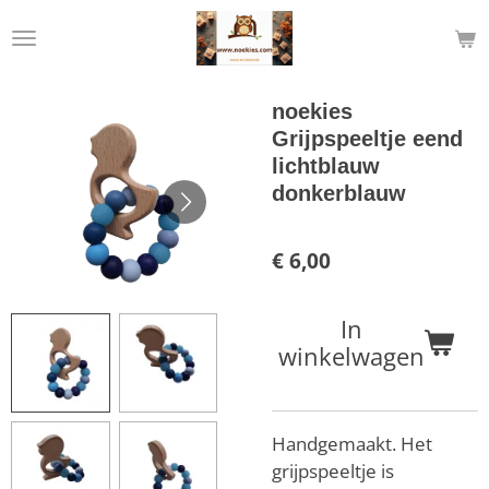
Ga
direct
naar
de
noekies
hoofdinhoud
Grijpspeeltje eend
lichtblauw
donkerblauw
€ 6,00
In
winkelwagen
Handgemaakt. Het
grijpspeeltje is