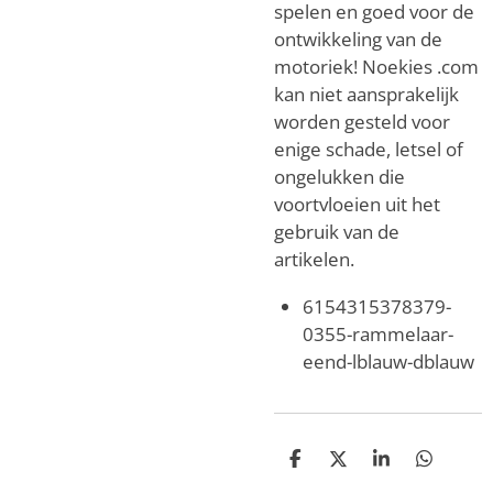
spelen en goed voor de
ontwikkeling van de
motoriek!
Noekies .com
kan niet aansprakelijk
worden gesteld voor
enige schade, letsel of
ongelukken die
voortvloeien uit het
gebruik van de
artikelen.
6154315378379-
0355-rammelaar-
eend-lblauw-dblauw
D
D
S
D
e
e
h
e