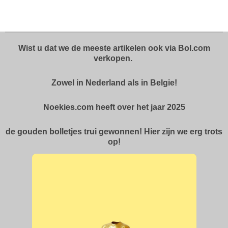
l
e
a
l
e
l
r
e
n
e
n
Wist u dat we de meeste artikelen ook via Bol.com
verkopen.
Zowel in Nederland als in Belgie!
Noekies.com heeft over het jaar 2025
de gouden bolletjes trui gewonnen! Hier zijn we erg trots
op!